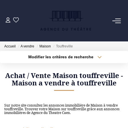
VENTES
LOCATIONS
Accueil
A vendre
Maison
Touffreville
Modifier les critères de recherche
ESTIMATION
Localisation
Type de transaction
Surface min
Achat / Vente Maison touffreville -
Type de bien
NOTRE AGENCE
Maison a vendre à touffreville
Plus de critères
Budget max
NOUS CONTACTER
Créer une alerte
Sur notre site consultez les annonces immobilière de Maison à vendre
touffreville. Trouvez votre Maison sur touffreville grâce aux annonces
immobilières de Agence du Theatre Caen.