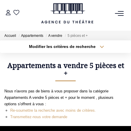
VENTES
Accueil
Appartements
A vendre
5 pièces et +
LOCATIONS
Modifier les critères de recherche
Type de transaction
Localisation
Acheter
Localisation
Type de bien
Appartements a vendre 5 pièces et
ESTIMATION
Sélectionnez...
+
Surface min
NOTRE AGENCE
Plus de critères
Budget max
Nous n'avons pas de biens à vous proposer dans la catégorie
Appartements A vendre 5 pièces et + pour le moment , plusieurs
NOUS CONTACTER
Créer une alerte
options s'offrent à vous :
Re-soumettre la recherche avec moins de critères.
Transmettez-nous votre demande