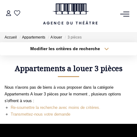
VENTES
Accueil
Appartements
A louer
3 pièces
LOCATIONS
Modifier les critères de recherche
Type de transaction
Localisation
Acheter
Localisation
Type de bien
Appartements a louer 3 pièces
ESTIMATION
Sélectionnez...
Surface min
NOTRE AGENCE
Nous n'avons pas de biens à vous proposer dans la catégorie
Plus de critères
Budget max
Appartements A louer 3 pièces pour le moment , plusieurs options
s'offrent à vous :
NOUS CONTACTER
Créer une alerte
Re-soumettre la recherche avec moins de critères.
Transmettez-nous votre demande