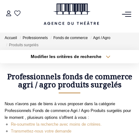
VENTES
Accueil
Professionnels
Fonds de commerce
Agri / Agro
Produits surgelés
LOCATIONS
Modifier les critères de recherche
Type de transaction
Localisation
Acheter
Localisation
ESTIMATION
Type de bien
Professionnels fonds de commerce
Sélectionnez...
agri / agro produits surgelés
Surface min
NOTRE AGENCE
Plus de critères
Budget max
Nous n'avons pas de biens à vous proposer dans la catégorie
NOUS CONTACTER
Professionnels Fonds de commerce Agri / Agro Produits surgelés pour
Créer une alerte
le moment , plusieurs options s'offrent à vous :
Re-soumettre la recherche avec moins de critères.
Transmettez-nous votre demande