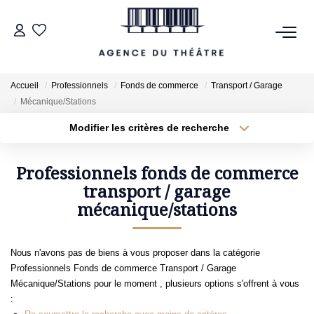
VENTES
Accueil
Professionnels
Fonds de commerce
Transport / Garage
Mécanique/Stations
LOCATIONS
Modifier les critères de recherche
Type de transaction
Localisation
Acheter
Localisation
ESTIMATION
Type de bien
Professionnels fonds de commerce
Sélectionnez...
transport / garage
Surface min
NOTRE AGENCE
mécanique/stations
Plus de critères
Budget max
NOUS CONTACTER
Nous n'avons pas de biens à vous proposer dans la catégorie
Créer une alerte
Professionnels Fonds de commerce Transport / Garage
Mécanique/Stations pour le moment , plusieurs options s'offrent à vous
: