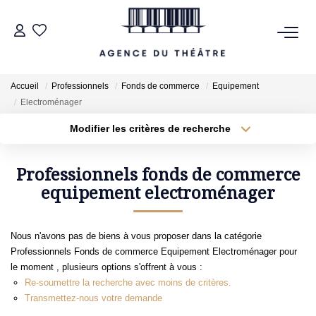
VENTES
Accueil
Professionnels
Fonds de commerce
Equipement
Electroménager
LOCATIONS
Modifier les critères de recherche
Type de transaction
Localisation
Acheter
Localisation
ESTIMATION
Type de bien
Professionnels fonds de commerce
Sélectionnez...
equipement electroménager
Surface min
NOTRE AGENCE
Plus de critères
Budget max
Nous n'avons pas de biens à vous proposer dans la catégorie
NOUS CONTACTER
Professionnels Fonds de commerce Equipement Electroménager pour
Créer une alerte
le moment , plusieurs options s'offrent à vous :
Re-soumettre la recherche avec moins de critères.
Transmettez-nous votre demande