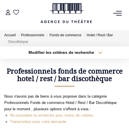
VENTES
Accueil
Professionnels
Fonds de commerce
Hotel / Rest / Bar
Discothèque
LOCATIONS
Modifier les critères de recherche
Type de transaction
Localisation
Acheter
Localisation
ESTIMATION
Type de bien
Professionnels fonds de commerce
Sélectionnez...
hotel / rest / bar discothèque
Surface min
NOTRE AGENCE
Plus de critères
Budget max
Nous n'avons pas de biens à vous proposer dans la catégorie
NOUS CONTACTER
Professionnels Fonds de commerce Hotel / Rest / Bar Discothèque
Créer une alerte
pour le moment , plusieurs options s'offrent à vous :
Re-soumettre la recherche avec moins de critères.
Transmettez-nous votre demande