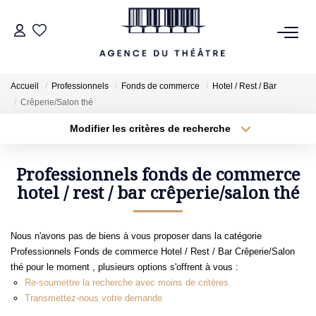
VENTES
Accueil
Professionnels
Fonds de commerce
Hotel / Rest / Bar
Crêperie/Salon thé
LOCATIONS
Modifier les critères de recherche
Type de transaction
Localisation
Acheter
Localisation
ESTIMATION
Type de bien
Professionnels fonds de commerce
hotel / rest / bar crêperie/salon thé
Sélectionnez...
Surface min
NOTRE AGENCE
Plus de critères
Budget max
Nous n'avons pas de biens à vous proposer dans la catégorie
NOUS CONTACTER
Professionnels Fonds de commerce Hotel / Rest / Bar Crêperie/Salon
Créer une alerte
thé pour le moment , plusieurs options s'offrent à vous :
Re-soumettre la recherche avec moins de critères.
Transmettez-nous votre demande