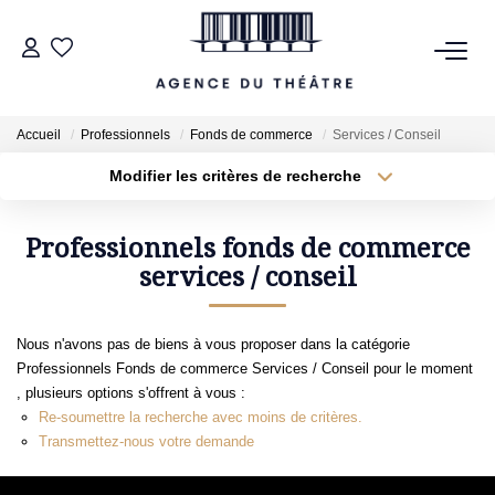
VENTES
Accueil
Professionnels
Fonds de commerce
Services / Conseil
LOCATIONS
Modifier les critères de recherche
Type de transaction
Localisation
Acheter
Localisation
Type de bien
Professionnels fonds de commerce
ESTIMATION
Sélectionnez...
services / conseil
Surface min
NOTRE AGENCE
Plus de critères
Budget max
Nous n'avons pas de biens à vous proposer dans la catégorie
Professionnels Fonds de commerce Services / Conseil pour le moment
NOUS CONTACTER
Créer une alerte
, plusieurs options s'offrent à vous :
Re-soumettre la recherche avec moins de critères.
Transmettez-nous votre demande