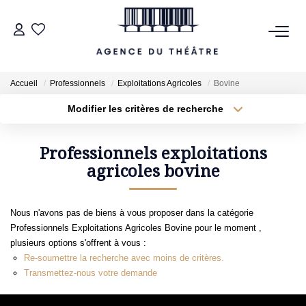
VENTES
Accueil
Professionnels
Exploitations Agricoles
Bovine
LOCATIONS
Modifier les critères de recherche
Type de transaction
Localisation
Acheter
Localisation
Type de bien
Professionnels exploitations
ESTIMATION
Sélectionnez...
agricoles bovine
Surface min
NOTRE AGENCE
Plus de critères
Budget max
Nous n'avons pas de biens à vous proposer dans la catégorie
Professionnels Exploitations Agricoles Bovine pour le moment ,
NOUS CONTACTER
Créer une alerte
plusieurs options s'offrent à vous :
Re-soumettre la recherche avec moins de critères.
Transmettez-nous votre demande