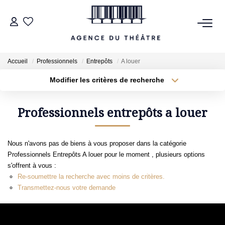
VENTES
Accueil
Professionnels
Entrepôts
A louer
LOCATIONS
Modifier les critères de recherche
Type de transaction
Localisation
Acheter
Localisation
Type de bien
Professionnels entrepôts a louer
ESTIMATION
Sélectionnez...
Surface min
NOTRE AGENCE
Nous n'avons pas de biens à vous proposer dans la catégorie
Plus de critères
Budget max
Professionnels Entrepôts A louer pour le moment , plusieurs options
s'offrent à vous :
NOUS CONTACTER
Créer une alerte
Re-soumettre la recherche avec moins de critères.
Transmettez-nous votre demande