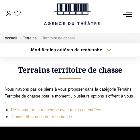
VENTES
Accueil
Terrains
Territoire de chasse
LOCATIONS
Modifier les critères de recherche
Type de transaction
Localisation
Acheter
Localisation
Type de bien
Terrains territoire de chasse
ESTIMATION
Sélectionnez...
Surface min
NOTRE AGENCE
Nous n'avons pas de biens à vous proposer dans la catégorie Terrains
Plus de critères
Budget max
Territoire de chasse pour le moment , plusieurs options s'offrent à vous
:
NOUS CONTACTER
Créer une alerte
Re-soumettre la recherche avec moins de critères.
Transmettez-nous votre demande