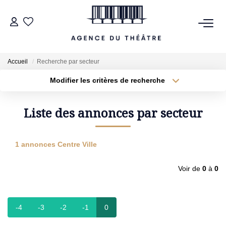
VENTES
Accueil
Recherche par secteur
LOCATIONS
Modifier les critères de recherche
Type de transaction
Localisation
Acheter
Localisation
Type de bien
Liste des annonces par secteur
ESTIMATION
Sélectionnez...
Surface min
NOTRE AGENCE
1 annonces Centre Ville
Plus de critères
Budget max
Voir de
0
à
0
NOUS CONTACTER
Créer une alerte
-4
-3
-2
-1
0