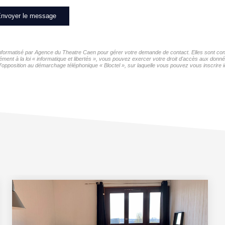
nvoyer le message
r informatisé par Agence du Theatre Caen pour gérer votre demande de contact. Elles sont cons
ément à la loi « informatique et libertés », vous pouvez exercer votre droit d'accès aux donn
opposition au démarchage téléphonique « Bloctel », sur laquelle vous pouvez vous inscrire i