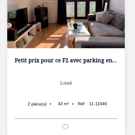
Petit prix pour ce F2 avec parking en sous-sol + cave.
Loué
43
m²
Réf :
11-11046
2
pièce(s)