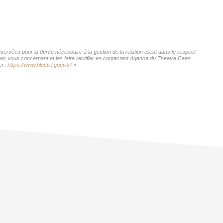
ervées pour la durée nécessaire à la gestion de la relation client dans le respect
ées vous concernant et les faire rectifier en contactant Agence du Theatre Caen
ci :
https://www.bloctel.gouv.fr/
»