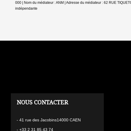
000 | Nom du médiateur : ANM | Adresse du médiateur : 62 RUE TIQUET
indépendante
L'AGENCE
- 41 rue des Jacobins14000 CAEN
- +33 2 31 85 43 74