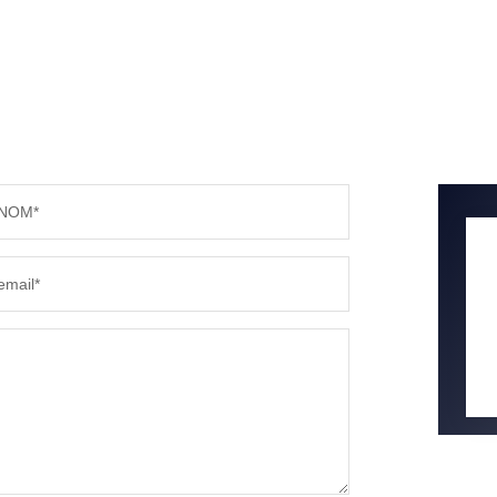
NOM*
email*