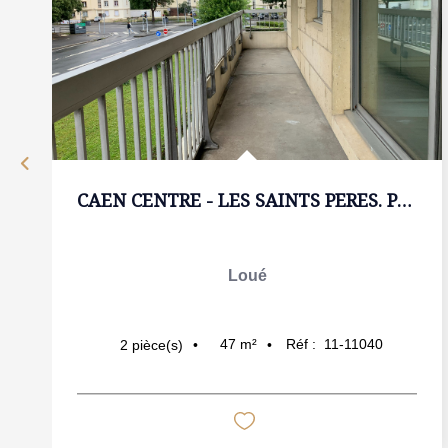
CAEN CENTRE - LES SAINTS PERES. Parking + Balcon
Loué
47
m²
Réf :
11-11040
2
pièce(s)