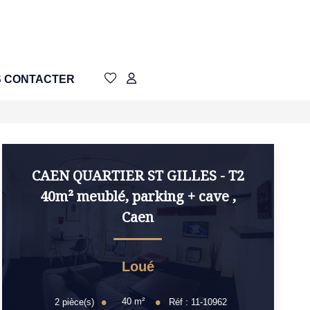
 CONTACTER
CAEN QUARTIER ST GILLES - T2
40m² meublé, parking + cave
,
Caen
Loué
40
m²
2
pièce(s)
Réf :
11-10962