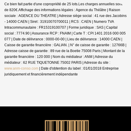
Ce bien fait partie d'une copropriété de 25 lots.Les charges annuelles sont
de 820€.
Affichage des informations légales : Agence du Théâtre | Raison
sociale : AGENCE DU THEATRE | Adresse siège social : 41 rue des Jacobins
- 14000 CAEN | Siret : 31910070700011 | RCS : CAEN | Numero TVA
Intracommunautaire : FR15319100707 | Forme juridique : SAS | Capital
social : 7774.90 | Assurance RCP : FNAIM |
Carte T : CPI 1401 2016 000 005
077 | Date de délivrance : 0000-00-00 | Lieu de délivrance : 14000 CAEN |
Caisse de garantie financière : GALIAN. | N° de caisse de garantie : 12766B |
Adresse caisse de garantie : 89 rue de la Boetie 75008 Paris | Montant de la
garantie financière : 120 000 | Nom du médiateur : ANM | Adresse du
médiateur : 62 RUE TIQUETONNE 75002 PARIS | Adresse du site :
www.anm-conso.com
| Date d'obtention du label : 01/01/2018
Entreprise
juridiquement et financièrement indépendante