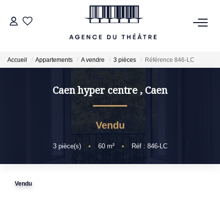
VENTES
Accueil
Appartements
A vendre
3 pièces
Référence 846-LC
LOCATIONS
Caen hyper centre
,
Caen
ESTIMATION
Vendu
NOTRE AGENCE
3
pièce(s)
•
60
m²
•
Réf : 846-LC
NOUS CONTACTER
Vendu