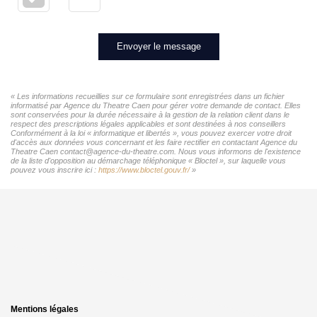
Envoyer le message
« Les informations recueillies sur ce formulaire sont enregistrées dans un fichier
informatisé par Agence du Theatre Caen pour gérer votre demande de contact. Elles
sont conservées pour la durée nécessaire à la gestion de la relation client dans le
respect des prescriptions légales applicables et sont destinées à nos conseillers
Conformément à la loi « informatique et libertés », vous pouvez exercer votre droit
d'accès aux données vous concernant et les faire rectifier en contactant Agence du
Theatre Caen contact@agence-du-theatre.com. Nous vous informons de l'existence
de la liste d'opposition au démarchage téléphonique « Bloctel », sur laquelle vous
pouvez vous inscrire ici :
https://www.bloctel.gouv.fr/
»
Mentions légales