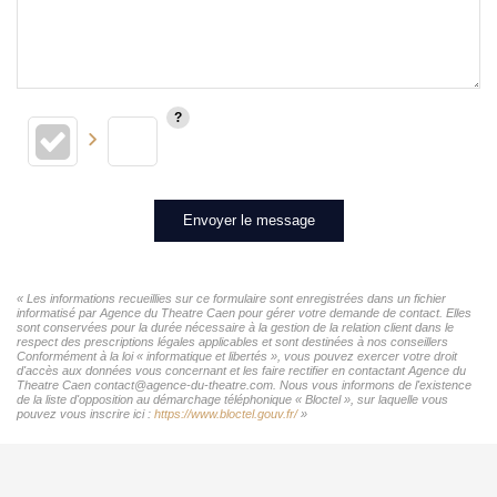
Envoyer le message
« Les informations recueillies sur ce formulaire sont enregistrées dans un fichier
informatisé par Agence du Theatre Caen pour gérer votre demande de contact. Elles
sont conservées pour la durée nécessaire à la gestion de la relation client dans le
respect des prescriptions légales applicables et sont destinées à nos conseillers
Conformément à la loi « informatique et libertés », vous pouvez exercer votre droit
d'accès aux données vous concernant et les faire rectifier en contactant Agence du
Theatre Caen contact@agence-du-theatre.com. Nous vous informons de l'existence
de la liste d'opposition au démarchage téléphonique « Bloctel », sur laquelle vous
pouvez vous inscrire ici :
https://www.bloctel.gouv.fr/
»