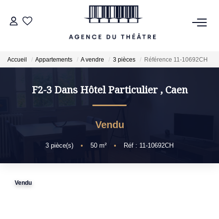
VENTES
Accueil
Appartements
A vendre
3 pièces
Référence 11-10692CH
LOCATIONS
F2-3 Dans Hôtel Particulier
,
Caen
ESTIMATION
Vendu
NOTRE AGENCE
3
pièce(s)
•
50
m²
•
Réf : 11-10692CH
NOUS CONTACTER
Vendu