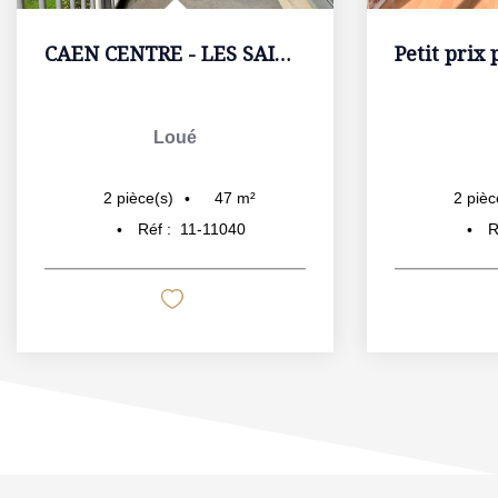
CAEN CENTRE - LES SAINTS PERES. Parking + Balcon
Loué
47
m²
2
pièce(s)
2
pièc
Réf :
11-11040
R