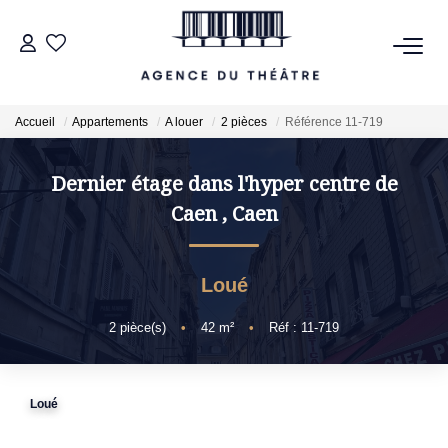
VENTES
Accueil
Appartements
A louer
2 pièces
Référence 11-719
LOCATIONS
Dernier étage dans l'hyper centre de
Caen
,
Caen
ESTIMATION
NOTRE AGENCE
Loué
2
pièce(s)
•
42
m²
•
Réf : 11-719
NOUS CONTACTER
Loué