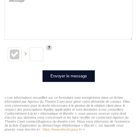
Message*
Envoyer le message
« Les informations recueillies sur ce formulaire sont enregistrées dans un fichier
informatisé par Agence du Theatre Caen pour gérer votre demande de contact. Elles
sont conservées pour la durée nécessaire à la gestion de la relation client dans le
respect des prescriptions légales applicables et sont destinées à nos conseillers
Conformément à la loi « informatique et libertés », vous pouvez exercer votre droit
d'accès aux données vous concernant et les faire rectifier en contactant Agence du
Theatre Caen contact@agence-du-theatre.com. Nous vous informons de l'existence
de la liste d'opposition au démarchage téléphonique « Bloctel », sur laquelle vous
pouvez vous inscrire ici :
https://www.bloctel.gouv.fr/
»