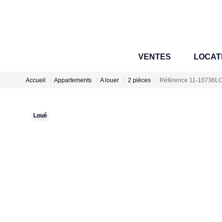
VENTES
LOCAT
Accueil
Appartements
A louer
2 pièces
Référence 11-10736L
Loué