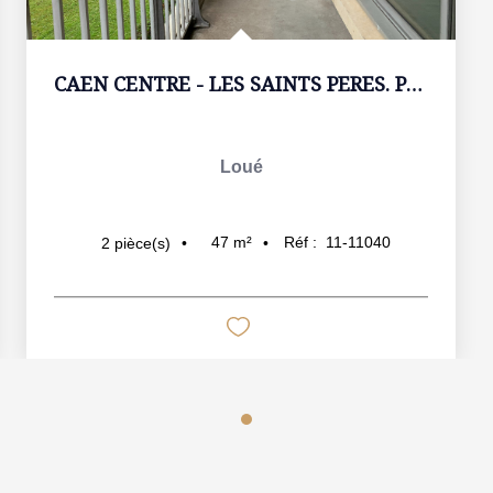
CAEN CENTRE - LES SAINTS PERES. Parking + Balcon
Loué
47
m²
Réf :
11-11040
2
pièce(s)