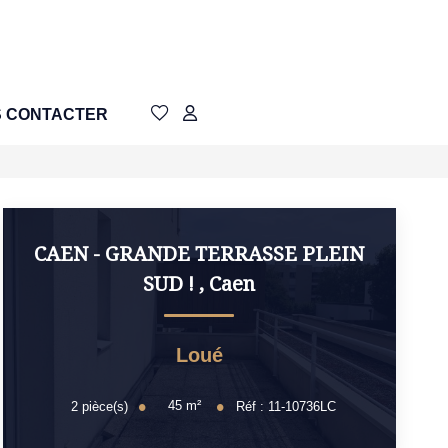
 CONTACTER
CAEN - GRANDE TERRASSE PLEIN
SUD !
,
Caen
Loué
45
m²
2
pièce(s)
Réf :
11-10736LC