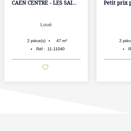
CAEN CENTRE - LES SAINTS PERES. Parking + Balcon
Loué
47
m²
2
pièce(s)
2
pièc
Réf :
11-11040
R