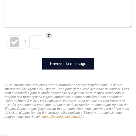
Envoyer le message
« Les informations recueillies sur ce formulaire sont enregistrées dans un fichier
informatisé par Agence du Theatre Caen pour gérer votre demande de contact. Elles
sont conservées pour la durée nécessaire à la gestion de la relation client dans le
respect des prescriptions légales applicables et sont destinées à nos conseillers
Conformément à la loi « informatique et libertés », vous pouvez exercer votre droit
d'accès aux données vous concernant et les faire rectifier en contactant Agence du
Theatre Caen contact@agence-du-theatre.com. Nous vous informons de l'existence
de la liste d'opposition au démarchage téléphonique « Bloctel », sur laquelle vous
pouvez vous inscrire ici :
https://www.bloctel.gouv.fr/
»