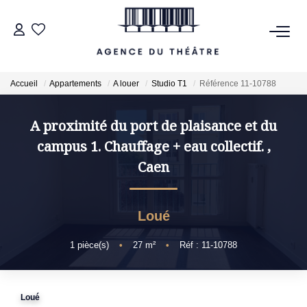
VENTES
Accueil
Appartements
A louer
Studio T1
Référence 11-10788
LOCATIONS
A proximité du port de plaisance et du
campus 1. Chauffage + eau collectif.
,
ESTIMATION
Caen
NOTRE AGENCE
Loué
NOUS CONTACTER
1
pièce(s)
•
27
m²
•
Réf : 11-10788
Loué