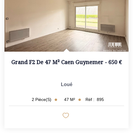
Grand F2 De 47 M² Caen Guynemer - 650 €
Loué
47
M²
Réf :
895
2
Pièce(s)