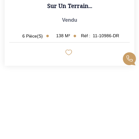
Sur Un Terrain...
Vendu
138
M²
Réf :
11-10986-DR
6
Pièce(s)