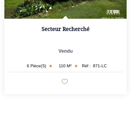
Secteur Recherché
Vendu
110
M²
Réf :
871-LC
6
Pièce(s)