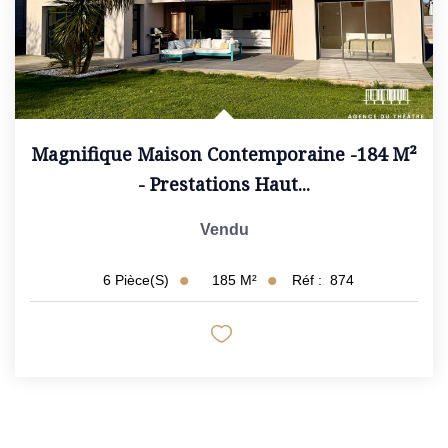
Magnifique Maison Contemporaine -184 M²
- Prestations Haut...
Vendu
185
M²
Réf :
874
6
Pièce(s)