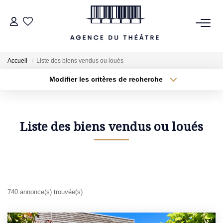
VENTES
Accueil
Liste des biens vendus ou loués
LOCATIONS
Modifier les critères de recherche
Type de transaction
Localisation
Acheter
Localisation
Type de bien
ESTIMATION
Sélectionnez...
Surface min
Liste des biens vendus ou loués
NOTRE AGENCE
Plus de critères
Budget max
NOUS CONTACTER
Créer une alerte
740 annonce(s) trouvée(s)