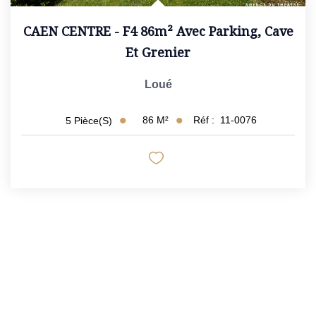
CAEN CENTRE - F4 86m² Avec Parking, Cave
Et Grenier
Loué
86
M²
Réf :
11-0076
5
Pièce(s)