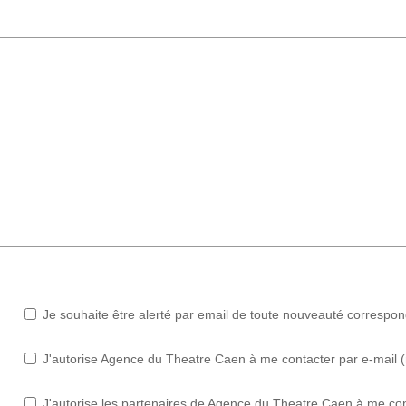
Je souhaite être alerté par email de toute nouveauté correspo
J'autorise Agence du Theatre Caen à me contacter par e-mail (ne
J'autorise les partenaires de Agence du Theatre Caen à me con