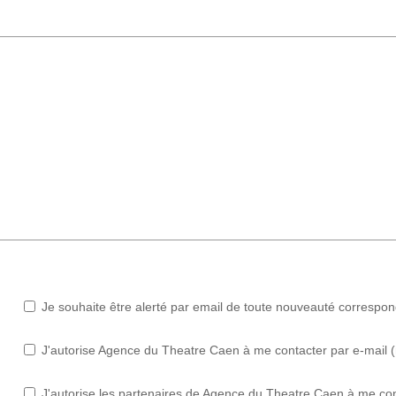
Je souhaite être alerté par email de toute nouveauté correspo
J'autorise Agence du Theatre Caen à me contacter par e-mail (ne
J'autorise les partenaires de Agence du Theatre Caen à me con